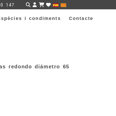
Identifícat
50 147
Espècies i condiments
Contacte
as redondo diámetro 65