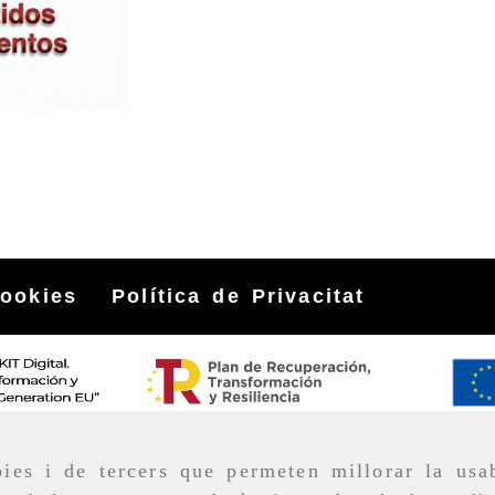
cookies
Política de Privacitat
ies i de tercers que permeten millorar la usab