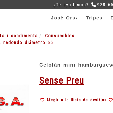
¿Te ayudamos?
938 6
José Ors
Tripes
ats i condiments
Consumibles
s redondo diámetro 65
Celofán mini hamburgues
Sense Preu
Afegir a la llista de desitjos