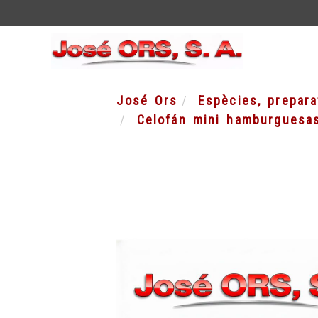
José Ors
Espècies, prepar
Celofán mini hamburguesa