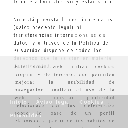
trámite administrativo y estadístico.
No está prevista la cesión de datos
(salvo precepto legal) ni
transferencias internacionales de
datos; y a través de la Política de
Privacidad dispone de todos los
derechos que le asisten en materia
de privacidad.
Este sitio web utiliza cookies
propias y de terceros que permiten
mejorar la usabilidad de
navegación, analizar el uso de la
web y mostrar publicidad
Inicio
Aviso legal
Cookies
relacionada con tus preferencias
sobre la base de un perfil
Privacidad
elaborado a partir de tus hábitos de