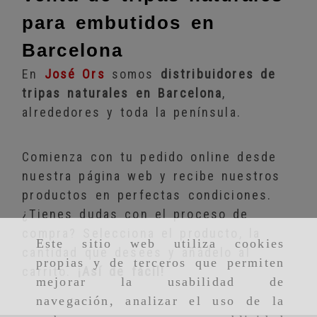
para embutidos en
Barcelona
En
José Ors
somos
distribuidores de
tripas naturales en Barcelona
,
alrededores y toda la península.
Comienza con tu pedido online desde
nuestra página web y recibe nuestros
productos en perfectas condiciones.
¿Tienes dudas con el proceso de
compra? Selecciona el producto, la
Este sitio web utiliza cookies
cantidad que desees y añádelo al
propias y de terceros que permiten
carrito.
¡Así de fácil!
mejorar la usabilidad de
navegación, analizar el uso de la