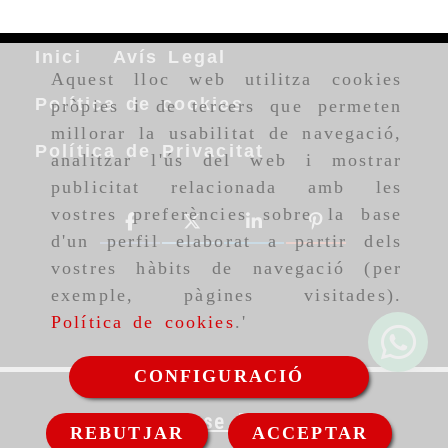
Inici
Avís Legal
Aquest lloc web utilitza cookies
Política de cookies
pròpies i de tercers que permeten
millorar la usabilitat de navegació,
Política de Privacitat
analitzar l'ús del web i mostrar
publicitat relacionada amb les
vostres preferències sobre la base
d'un perfil elaborat a partir dels
vostres hàbits de navegació (per
exemple, pàgines visitades).
Política de cookies
.'
CONFIGURACIÓ
Sense Preu
REBUTJAR
ACCEPTAR