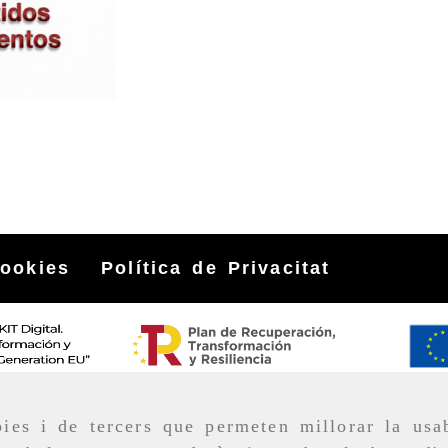
cookies
Política de Privacitat
ies i de tercers que permeten millorar la usab