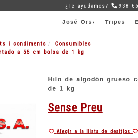
¿Te ayudamos?
938 6
José Ors
Tripes
ats i condiments
Consumibles
rtado a 55 cm bolsa de 1 kg
Hilo de algodón grueso c
de 1 kg
Sense Preu
Afegir a la llista de desitjos