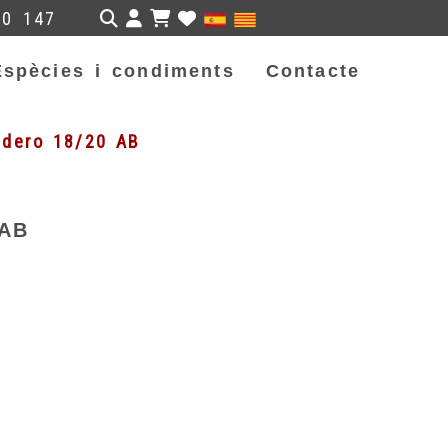
Identifícat
50 147
Espècies i condiments
Contacte
rdero 18/20 AB
 AB