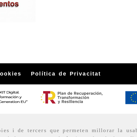
cookies
Política de Privacitat
ies i de tercers que permeten millorar la usab